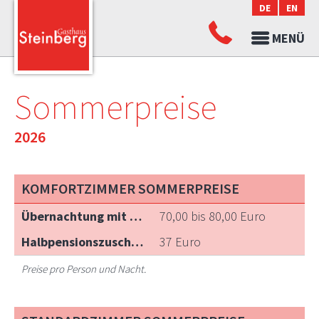
DE
EN
ANRUFEN
&
MENÜ
RESERVIEREN
+43
5334
Sommerpreise
2534
2026
KOMFORTZIMMER SOMMERPREISE
70,00 bis 80,00 Euro
37 Euro
Preise pro Person und Nacht.