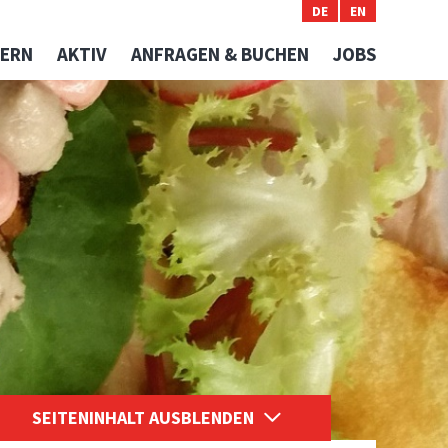
DE
EN
ERN
AKTIV
ANFRAGEN & BUCHEN
JOBS
Spezialitätenwochen
Veranstaltungen
KochArt Wirte
Livecam aus der Region
Bergbahnen und Pisten Info
SEITENINHALT AUSBLENDEN